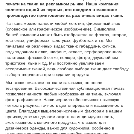
печати на ткани на рекламном рынке. Наша компания
является одной из первых, кто внедрил в массовое
производство принтование на различных видах ткани.
На ткань можно нанести любой логотип, фирменный знак
(словесное или графическое изображение). Символика
Вашей компании может быть отображена на флагах, шторах,
костюмах, униформах, галстуках, футболках и т.д. Мы
печатаем на различных видах ткани: габардине, флисе,
подкладочном шелке, шифоне, атласе, перфорированном
политексе, флажной сетке, велюре, фетре, двухслойном
трикотаже, льне и т.д. Мы постоянно увеличиваем
ассортимент тканей, ведь свобода выбора ткани дает свободу
выбора творчества при создании продукта.
Мы также печатаем на ткани заказчика, но после
тестирования. Высококачественная сублимационная печать
позволяет нанести любые изображения на ткань, включая
фотографические. Наши чернила обеспечивают высокую
четкость рисунка, точность цветопередачи и насыщенность
цвета. Благодаря вышеперечисленным факторам в нашем
производстве мы делаем акцент на индивидуальность,
эксклюзивность конечного продукта, что важно для
дизайнеров одежды, важно для художника, особенно в
нынешних условиях увеличивающейся конкуренции.