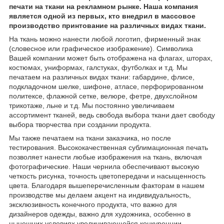
печати на ткани на рекламном рынке. Наша компания
является одной из первых, кто внедрил в массовое
производство принтование на различных видах ткани.
На ткань можно нанести любой логотип, фирменный знак
(словесное или графическое изображение). Символика
Вашей компании может быть отображена на флагах, шторах,
костюмах, униформах, галстуках, футболках и т.д. Мы
печатаем на различных видах ткани: габардине, флисе,
подкладочном шелке, шифоне, атласе, перфорированном
политексе, флажной сетке, велюре, фетре, двухслойном
трикотаже, льне и т.д. Мы постоянно увеличиваем
ассортимент тканей, ведь свобода выбора ткани дает свободу
выбора творчества при создании продукта.
Мы также печатаем на ткани заказчика, но после
тестирования. Высококачественная сублимационная печать
позволяет нанести любые изображения на ткань, включая
фотографические. Наши чернила обеспечивают высокую
четкость рисунка, точность цветопередачи и насыщенность
цвета. Благодаря вышеперечисленным факторам в нашем
производстве мы делаем акцент на индивидуальность,
эксклюзивность конечного продукта, что важно для
дизайнеров одежды, важно для художника, особенно в
нынешних условиях увеличивающейся конкуренции.