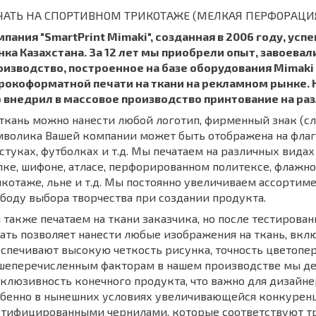
ЧАТЬ НА СПОРТИВНОМ ТРИКОТАЖЕ (МЕЛКАЯ ПЕРФОРАЦИ
пания "SmartPrint Mimaki", созданная в 2006 году, ус
ка Казахстана. За 12 лет мы приобрели опыт, завоевал
оизводство, построенное на базе оборудования Mimaki
рокоформатной печати на ткани на рекламном рынке. Н
о внедрил в массовое производство принтование на ра
ткань можно нанести любой логотип, фирменный знак (с
волика Вашей компании может быть отображена на флага
стуках, футболках и т.д. Мы печатаем на различных видах
ке, шифоне, атласе, перфорированном политексе, флажно
котаже, льне и т.д. Мы постоянно увеличиваем ассортиме
боду выбора творчества при создании продукта.
также печатаем на ткани заказчика, но после тестирова
ать позволяет нанести любые изображения на ткань, вкл
спечивают высокую четкость рисунка, точность цветопер
шеперечисленным факторам в нашем производстве мы дел
клюзивность конечного продукта, что важно для дизайн
бенно в нынешних условиях увеличивающейся конкуренц
ртифицированными чернилами, которые соответствуют тр