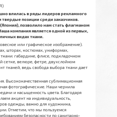
Я)
пешно влилась в ряды лидеров рекламного
и твердые позиции среди заказчиков.
 (Япония), позволило нам стать флагманом
аша компания является одной из первых,
зличных видах ткани.
ловесное или графическое изображение).
х, шторах, костюмах, униформах,
 ткани: габардине, флисе, подкладочном
й сетке, велюре, фетре, двухслойном
нт тканей, ведь свобода выбора ткани дает
ния. Высококачественная сублимационная
ючая фотографические. Наши чернила
едачи и насыщенность цвета. Благодаря
аем акцент на индивидуальность,
еров одежды, важно для художника,
ии. Отметим, что мы пользуемся
ебованиям безопасности по санитарно-