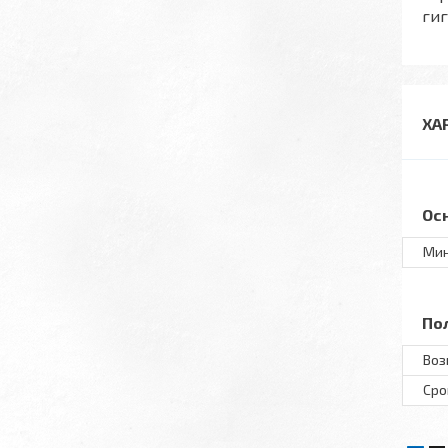
ги
ХА
Ос
Мин
По
Воз
Сро