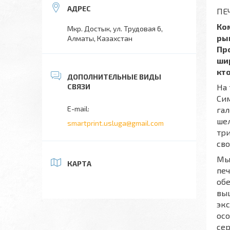
ПЕ
Ком
Мкр. Достык, ул. Трудовая 6,
рын
Алматы, Казахстан
Пр
ши
кт
На 
Сим
гал
шел
smartprint.usluga@gmail.com
три
сво
Мы 
КАРТА
печ
обе
вы
экс
осо
се