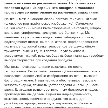
печати на ткани на рекламном рынке. Наша компания
является одной из первых, кто внедрил в массовое
производство принтование на различных видах ткани.
На ткань можно нанести любой логотип, фирменный знак
(словесное или графическое изображение). Символика
Вашей компании может быть отображена на флагах, шторах,
костюмах, униформах, галстуках, футболках и т.д. Мы
печатаем на различных видах ткани: габардине, флисе,
подкладочном шелке, шифоне, атласе, перфорированном
политексе, флажной сетке, велюре, фетре, двухслойном
трикотаже, льне и т.д. Мы постоянно увеличиваем
ассортимент тканей, ведь свобода выбора ткани дает свободу
выбора творчества при создании продукта.
Мы также печатаем на ткани заказчика, но после
тестирования. Высококачественная сублимационная печать
позволяет нанести любые изображения на ткань, включая
фотографические. Наши чернила обеспечивают высокую
четкость рисунка, точность цветопередачи и насыщенность
цвета. Благодаря вышеперечисленным факторам в нашем
производстве мы делаем акцент на индивидуальность,
эксклюзивность конечного продукта, что важно для
дизайнеров одежды, важно для художника, особенно в
нынешних условиях увеличивающейся конкуренции.