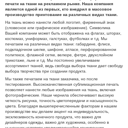
печати на ткани на рекламном рынке. Наша компания
является одной из первых, кто внедрил в массовое
производство принтование на различных видах ткани.
На ткань можно нанести любой логотип, фирменный знак
(словесное или графическое изображение). Символика
Вашей компании может быть отображена на флагах, шторах,
костюмах, униформах, галстуках, футболках и т.д. Мы
печатаем на различных видах ткани: габардине, флисе,
подкладочном шелке, шифоне, атласе, перфорированном
политексе, флажной сетке, велюре, фетре, двухслойном
трикотаже, льне и т.д. Мы постоянно увеличиваем
ассортимент тканей, ведь свобода выбора ткани дает свободу
выбора творчества при создании продукта.
Мы также печатаем на ткани заказчика, но после
тестирования. Высококачественная сублимационная печать
позволяет нанести любые изображения на ткань, включая
фотографические. Наши чернила обеспечивают высокую
четкость рисунка, точность цветопередачи и насыщенность
цвета. Благодаря вышеперечисленным факторам в нашем
производстве мы делаем акцент на индивидуальность,
эксклюзивность конечного продукта, что важно для
дизайнеров одежды, важно для художника, особенно в
нынешних условиях увеличивающейся конкуренции.