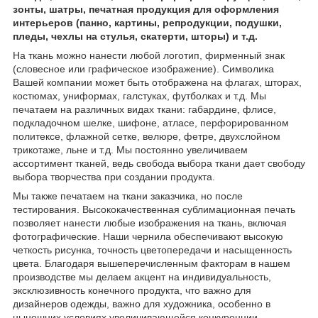
зонты, шатры, печатная продукция для оформления
интерьеров (панно, картины, репродукции, подушки,
пледы, чехлы на стулья, скатерти, шторы) и т.д.
На ткань можно нанести любой логотип, фирменный знак
(словесное или графическое изображение). Символика
Вашей компании может быть отображена на флагах, шторах,
костюмах, униформах, галстуках, футболках и т.д. Мы
печатаем на различных видах ткани: габардине, флисе,
подкладочном шелке, шифоне, атласе, перфорированном
политексе, флажной сетке, велюре, фетре, двухслойном
трикотаже, льне и т.д. Мы постоянно увеличиваем
ассортимент тканей, ведь свобода выбора ткани дает свободу
выбора творчества при создании продукта.
Мы также печатаем на ткани заказчика, но после
тестирования. Высококачественная сублимационная печать
позволяет нанести любые изображения на ткань, включая
фотографические. Наши чернила обеспечивают высокую
четкость рисунка, точность цветопередачи и насыщенность
цвета. Благодаря вышеперечисленным факторам в нашем
производстве мы делаем акцент на индивидуальность,
эксклюзивность конечного продукта, что важно для
дизайнеров одежды, важно для художника, особенно в
нынешних условиях увеличивающейся конкуренции.