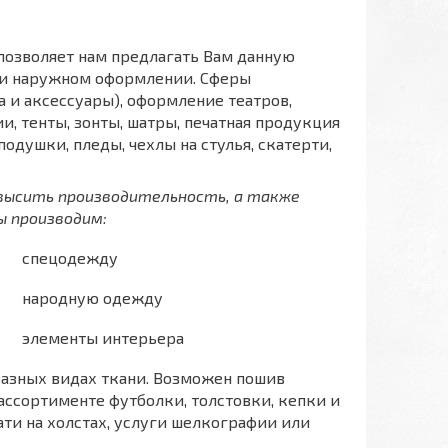
позволяет нам предлагать Вам данную
м и наружном оформлении. Сферы
 и аксессуары), оформление театров,
и, тенты, зонты, шатры, печатная продукция
одушки, пледы, чехлы на стулья, скатерти,
овысить производительность, а также
ы производим:
спецодежду
народную одежду
элементы интерьера
разных видах ткани. Возможен пошив
 ассортименте футболки, толстовки, кепки и
ати на холстах, услуги шелкографии или