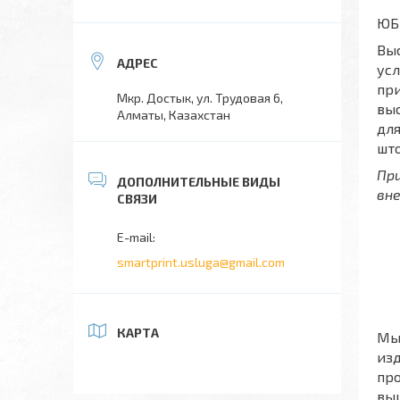
ЮБ
Выс
усл
при
Мкр. Достык, ул. Трудовая 6,
выс
Алматы, Казахстан
для
што
Пр
вн
smartprint.usluga@gmail.com
КАРТА
Мы 
изд
про
выш