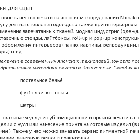
КИ ДЛЯ СЦЕН
окое качество печати на японском оборудовании Mimaki 
угу для изготовления одежды, а также при интерьерно
менения запечатанных тканей: модная индустрия (одежда
тавочные стенды, лайтбоксы, roll-up и pop-up конструкци
 оформления интерьеров (панно, картины, репродукции, п
ры) и т.д.
ивлечение современных японских технологий помогло п
едрить новые методики печати в Казахстане. Сегодня м
постельное бельё
футболки, костюмы
шатры
оказываем услуги сублимационной и прямой печати на 
елий с нуля или нанесение принта на готовые изделия (в
чее). Также у нас можно заказать сервис пигментной печ
ивки, лазерную резку и гравировку.