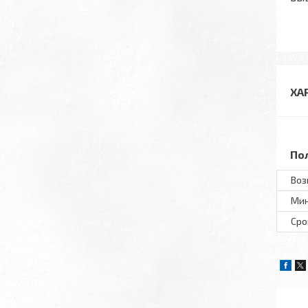
ХА
По
Воз
Мин
Сро