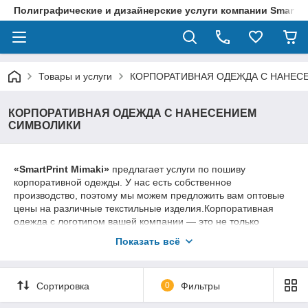
Полиграфические и дизайнерские услуги компании SmartPri
Товары и услуги
КОРПОРАТИВНАЯ ОДЕЖДА С НАНЕС
КОРПОРАТИВНАЯ ОДЕЖДА С НАНЕСЕНИЕМ
СИМВОЛИКИ
«SmartPrint Mimaki»
предлагает услуги по пошиву
корпоративной одежды. У нас есть собственное
производство, поэтому мы можем предложить вам оптовые
цены на различные текстильные изделия.Корпоративная
одежда с логотипом вашей компании — это не только
показатель основательности и надёжности вашего бизнеса,
Показать всё
но и способ объединить коллектив и сформировать
положительное отношение клиентов к вашей компании.
Когда сотрудники одеты в фирменную одежду, они выглядят
Сортировка
0
Фильтры
опрятно, строго и вызывают доверие у клиентов. Это
особенно важно для таких отраслей, как торговля,